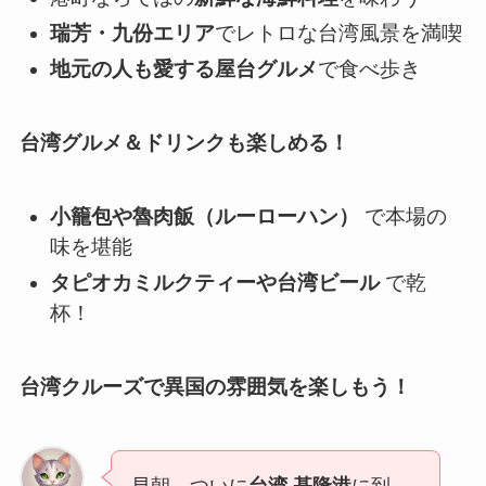
瑞芳・九份エリア
でレトロな台湾風景を満喫
地元の人も愛する屋台グルメ
で食べ歩き
台湾グルメ＆ドリンクも楽しめる！
小籠包や魯肉飯（ルーローハン）
で本場の
味を堪能
タピオカミルクティーや台湾ビール
で乾
杯！
台湾クルーズで異国の雰囲気を楽しもう！
早朝、ついに
台湾 基隆港
に到