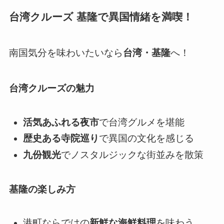
台湾クルーズ 基隆で異国情緒を満喫！
南国気分を味わいたいなら
台湾・基隆
へ！
台湾クルーズの魅力
活気あふれる夜市
で台湾グルメを堪能
歴史ある寺院巡り
で異国の文化を感じる
九份観光
でノスタルジックな街並みを散策
基隆の楽しみ方
港町ならではの
新鮮な海鮮料理
を味わう