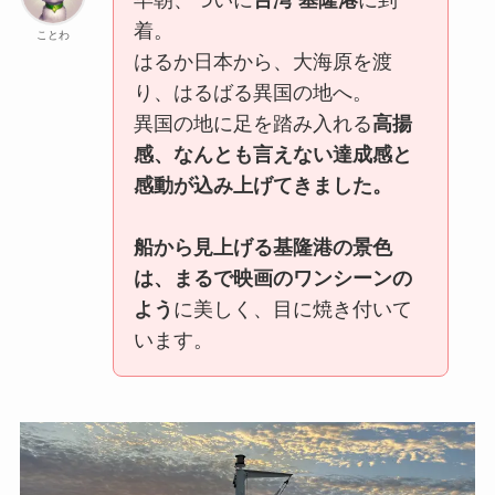
着。
ことわ
はるか日本から、大海原を渡
り、はるばる異国の地へ。
異国の地に足を踏み入れる
高揚
感、なんとも言えない達成感と
感動が込み上げてきました。
船から見上げる基隆港の景色
は、まるで映画のワンシーンの
よう
に美しく、目に焼き付いて
います。