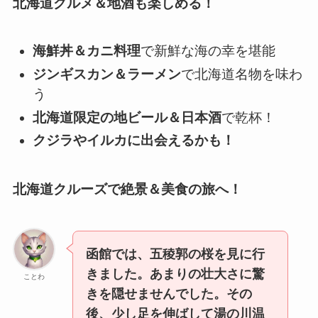
北海道グルメ＆地酒も楽しめる！
海鮮丼＆カニ料理
で新鮮な海の幸を堪能
ジンギスカン＆ラーメン
で北海道名物を味わ
う
北海道限定の地ビール＆日本酒
で乾杯！
クジラやイルカに出会えるかも！
北海道クルーズで絶景＆美食の旅へ！
函館では、五稜郭の桜を見に行
きました。あまりの壮大さに驚
ことわ
きを隠せませんでした。その
後、少し足を伸ばして湯の川温