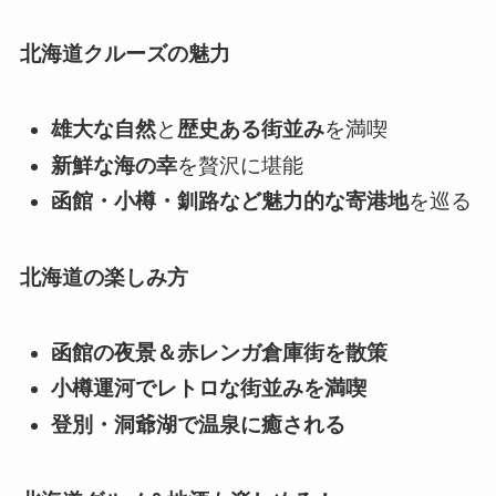
北海道クルーズの魅力
雄大な自然
と
歴史ある街並み
を満喫
新鮮な海の幸
を贅沢に堪能
函館・小樽・釧路など魅力的な寄港地
を巡る
北海道の楽しみ方
函館の夜景＆赤レンガ倉庫街を散策
小樽運河でレトロな街並みを満喫
登別・洞爺湖で温泉に癒される